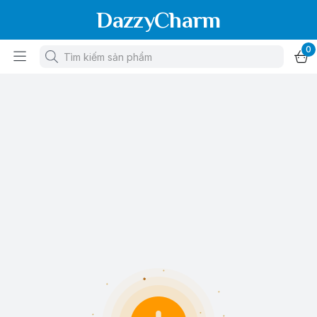
DazzyCharm
0