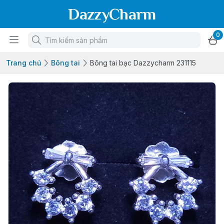
DazzyCharm
0
Trang chủ
Bông tai
Bông tai bạc Dazzycharm 231115