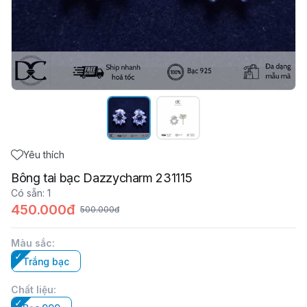
Yêu thích
Bông tai bạc Dazzycharm 231115
Có sẵn
:
1
450.000đ
500.000đ
Màu sắc
:
Trắng bạc
Chất liệu
: