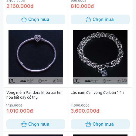
2.400.000đ
900.000đ
2.160.000đ
810.000đ
Chọn mua
Chọn mua
Vòng mềm Pandora khóa trái tim
Lắc nam đan vòng đôi bản 1.4 li
hoạ tiết cây cổ thụ
1.125.000đ
4.000.000đ
1.010.000đ
3.600.000đ
Chọn mua
Chọn mua