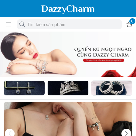
DazzyCharm
0