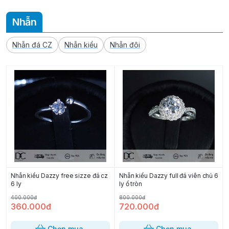
Nhẫn
Nhẫn đá CZ
Nhẫn kiểu
Nhẫn đôi
Nhẫn kiểu Dazzy free sizze đá cz
Nhẫn kiểu Dazzy full đá viên chủ 6
6 ly
ly ổ tròn
400.000đ
800.000đ
360.000đ
720.000đ
Chọn mua
Chọn mua