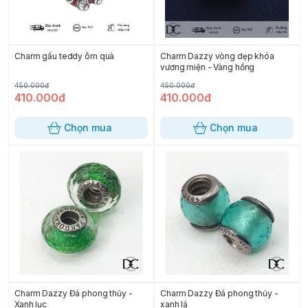
Charm gấu teddy ôm quà
Charm Dazzy vòng dẹp khóa
vương miện - Vàng hồng
450.000đ
450.000đ
410.000đ
410.000đ
Chọn mua
Chọn mua
Charm Dazzy Đá phong thủy -
Charm Dazzy Đá phong thủy -
Xanh lục
xanh lá