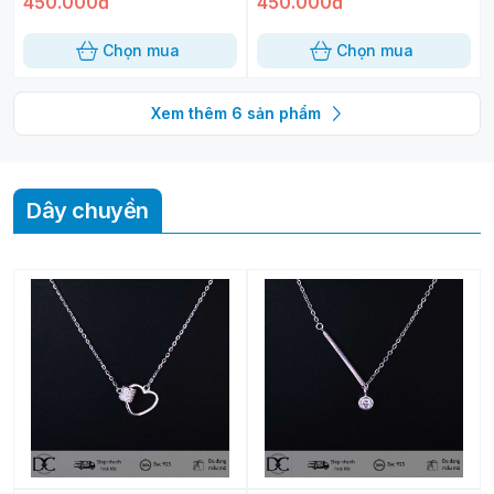
450.000đ
450.000đ
Chọn mua
Chọn mua
Xem thêm
6
sản phẩm
Dây chuyền