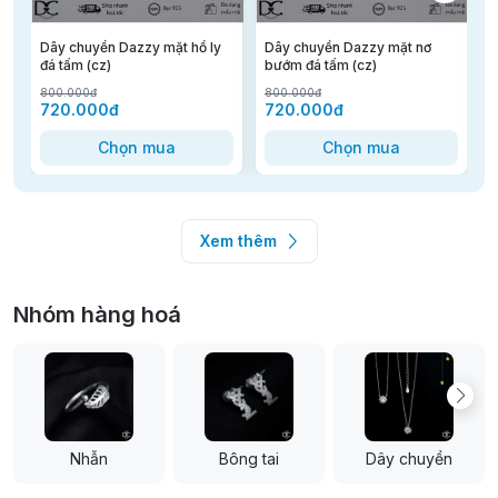
Dây chuyền Dazzy mặt hồ ly
Dây chuyền Dazzy mặt nơ
D
đá tấm (cz)
bướm đá tấm (cz)
n
800.000đ
800.000đ
8
720.000đ
720.000đ
Chọn mua
Chọn mua
Xem thêm
Nhóm hàng hoá
Nhẫn
Bông tai
Dây chuyền