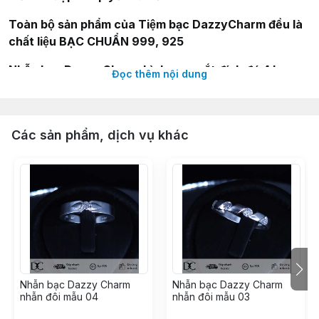
Toàn bộ sản phẩm của Tiệm bạc DazzyCharm đều là
chất liệu BẠC CHUẨN 999, 925
Nhẫn bạc Dazzy Charm hình con mắt đính đá 4 ly
Đọc thêm nội dung
Thông tin sản phẩm:
--
Nhẫn bạc Dazzy Charm hình con mắt đính đá 4 ly
Các sản phẩm, dịch vụ khác
-- Size nhẫn: 16mm,18mm
-- Chất liệu: Nhẫn được làm từ bạc nguyên chất, kết
hợp hội bạc cao cấp
-- Thiết kế: Tỉ mỉ, cá tính và thời trang, dễ dàng phối
đồ.
Nhẫn bạc Dazzy Charm
Nhẫn bạc Dazzy Charm
nhẫn đôi mẫu 04
nhẫn đôi mẫu 03
Hướng dẫn bảo quản: