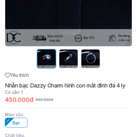
Yêu thích
Nhẫn bạc Dazzy Charm hình con mắt đính đá 4 ly
Có sẵn
:
1
450.000đ
500.000đ
Màu sắc
:
Bạc
Chất liệu
: