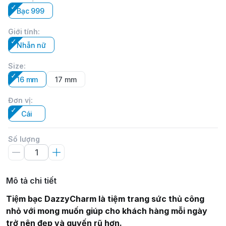
Bạc 999
Giới tính
:
Nhẫn nữ
Size
:
16 mm
17 mm
Đơn vị
:
Cái
Số lượng
Mô tả chi tiết
Tiệm bạc DazzyCharm là tiệm trang sức thủ công
nhỏ với mong muốn giúp cho khách hàng mỗi ngày
trở nên đẹp và quyến rũ hơn.