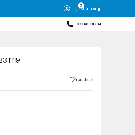
0
Giỏ hàng
083 409 0784
231119
Yêu thích