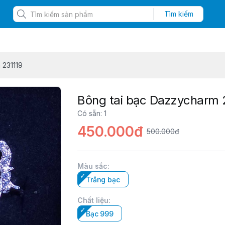
Tìm kiếm
 231119
Bông tai bạc Dazzycharm 
Có sẵn
:
1
450.000đ
500.000đ
Màu sắc
:
Trắng bạc
Chất liệu
:
Bạc 999