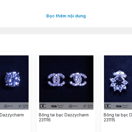
Đọc thêm nội dung
nh xảo với thiết kế đa dạng và ý nghĩa sâu sắc.
ng chế tác tỉ mỉ và công phu của thợ lành nghề.
uyên chất 925, 999
dễ dàng phối đồ.
hất tẩy rửa mạnh.
m.
c bàn chải mềm.
c Dazzycharm
Bông tai bạc Dazzycharm
Bông tai bạc 
231116
231115
ợc hàng hóa, bất kỳ lỗi phát sinh nào đối với sản phẩm s