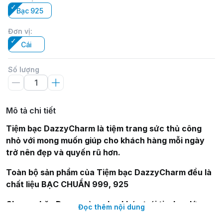
Bạc 925
Đơn vị
:
Cái
Số lượng
Mô tả chi tiết
Tiệm bạc DazzyCharm là tiệm trang sức thủ công
nhỏ với mong muốn giúp cho khách hàng mỗi ngày
trở nên đẹp và quyến rũ hơn.
Toàn bộ sản phẩm của Tiệm bạc DazzyCharm đều là
chất liệu BẠC CHUẨN 999, 925
Charm chặn Dazzy vòng dẹp khóa trái tim bạc lớn
Đọc thêm nội dung