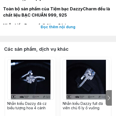
Toàn bộ sản phẩm của Tiệm bạc DazzyCharm đều là
chất liệu BẠC CHUẨN 999, 925
Nhẫn kiểu Dazzy full đá cz 3 hàng
Đọc thêm nội dung
Thông tin sản phẩm:
--
Nhẫn kiểu Dazzy full đá cz 3 hàng
Các sản phẩm, dịch vụ khác
-- Size nhẫn: 16mm
-- Chất liệu: Nhẫn được làm từ bạc nguyên chất, kết
hợp hội bạc cao cấp
-- Thiết kế: Tỉ mỉ, cá tính và thời trang, dễ dàng phối
đồ.
Nhẫn kiểu Dazzy đá cz
Nhẫn kiểu Dazzy full đá
biểu tượng hoa 4 cánh
viên chủ 6 ly ổ vuông
Hướng dẫn bảo quản: