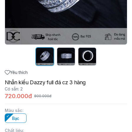
Yêu thích
Nhẫn kiểu Dazzy full đá cz 3 hàng
Có sẵn
:
2
720.000đ
800.000đ
Màu sắc
:
Bạc
Chất liệu
: