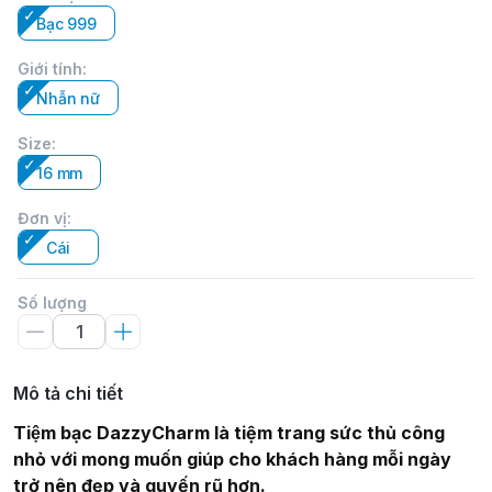
Bạc 999
Giới tính
:
Nhẫn nữ
Size
:
16 mm
Đơn vị
:
Cái
Số lượng
Mô tả chi tiết
Tiệm bạc DazzyCharm là tiệm trang sức thủ công
nhỏ với mong muốn giúp cho khách hàng mỗi ngày
trở nên đẹp và quyến rũ hơn.