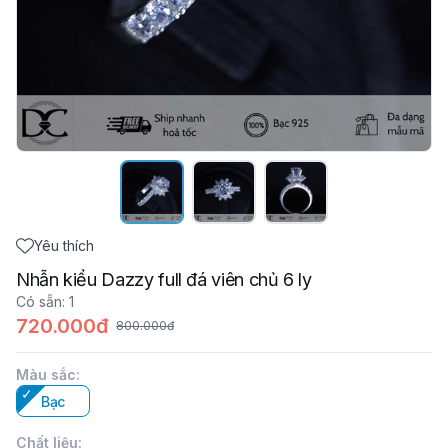
Yêu thích
Nhẫn kiểu Dazzy full đá viên chủ 6 ly
Có sẵn
:
1
720.000đ
800.000đ
Màu sắc
:
Bạc
Chất liệu
: