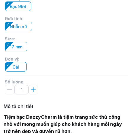
Bạc 999
Giới tính
:
Nhẫn nữ
Size
:
17 mm
Đơn vị
:
Cái
Số lượng
Mô tả chi tiết
Tiệm bạc DazzyCharm là tiệm trang sức thủ công
nhỏ với mong muốn giúp cho khách hàng mỗi ngày
trở nên đẹp và quyến rũ hơn.