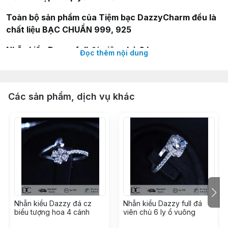
Toàn bộ sản phẩm của Tiệm bạc DazzyCharm đều là
chất liệu BẠC CHUẨN 999, 925
Nhẫn kiểu Dazzy full đá viên chủ 6 ly
Đọc thêm nội dung
Thông tin sản phẩm:
--
Nhẫn kiểu Dazzy full đá viên chủ 6 ly
Các sản phẩm, dịch vụ khác
-- Size nhẫn: 17mm
-- Chất liệu: Nhẫn được làm từ bạc nguyên chất, kết
hợp hội bạc cao cấp
-- Thiết kế: Tỉ mỉ, cá tính và thời trang, dễ dàng phối
đồ.
Nhẫn kiểu Dazzy đá cz
Nhẫn kiểu Dazzy full đá
biểu tượng hoa 4 cánh
viên chủ 6 ly ổ vuông
Hướng dẫn bảo quản: