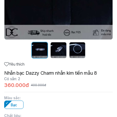
Yêu thích
Nhẫn bạc Dazzy Charm nhẫn kim tiền mẫu 8
Có sẵn
:
2
360.000đ
400.000đ
Màu sắc
:
Bạc
Chất liệu
: