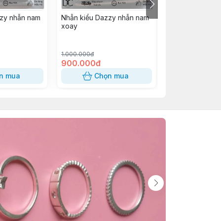
zzy nhẫn nam
Nhẫn kiểu Dazzy nhẫn nam
NHẪN KIỂU CH
xoay
MẪU 2
1.000.000đ
1.200.000đ
900.000đ
1.080.000đ
n mua
Chọn mua
Chọn