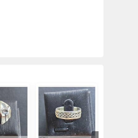
phải giúp tôn lên vẻ khỏe khoắn của đôi
tình yêu, sức sống mãnh liệt của cá