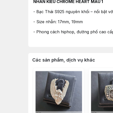
NHẪN KIỂU CHROME HEART MẪU 1
- Bạc Thái S925 nguyên khối – nổi bật vớ
- Size nhẫn: 17mm, 19mm
- Phong cách hiphop, đường phố cao cấp
- Mẫu độc bản, số lượng ít
- Màu sắc: Bạc ánh xám cổ điển, càng đ
Các sản phẩm, dịch vụ khác
- Nhẫn được chế tác thủ công với từng đ
tay nam giới.
- Họa tiết
Chrome Hearts Eternity Vine R
nhân.