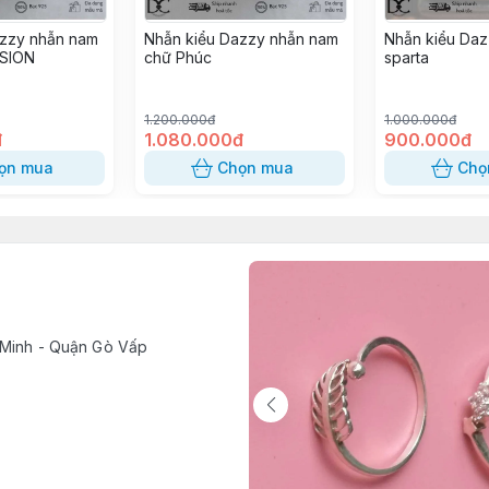
azzy nhẫn nam
Nhẫn kiểu Dazzy nhẫn nam
Nhẫn kiểu Da
SION
chữ Phúc
sparta
1.200.000đ
1.000.000đ
đ
1.080.000đ
900.000đ
ọn mua
Chọn mua
Chọ
í Minh - Quận Gò Vấp