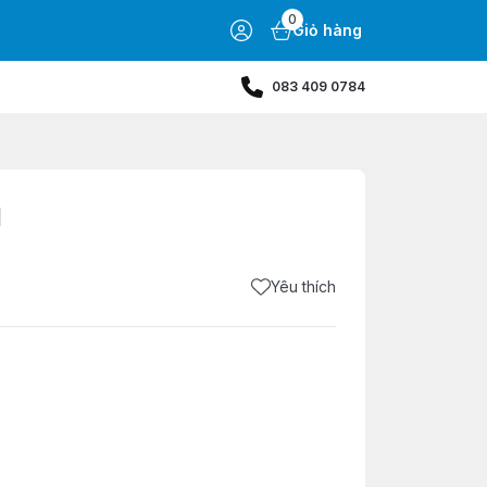
0
Giỏ hàng
083 409 0784
1
Yêu thích