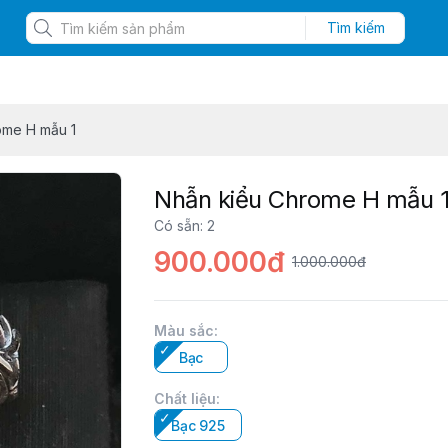
Tìm kiếm
ome H mẫu 1
Nhẫn kiểu Chrome H mẫu 
Có sẵn
:
2
900.000đ
1.000.000đ
Màu sắc
:
Bạc
Chất liệu
:
Bạc 925