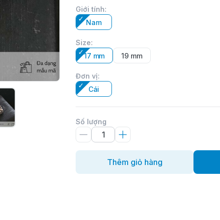
Giới tính
:
Nam
Size
:
17 mm
19 mm
Đơn vị
:
Cái
Số lượng
Thêm giỏ hàng