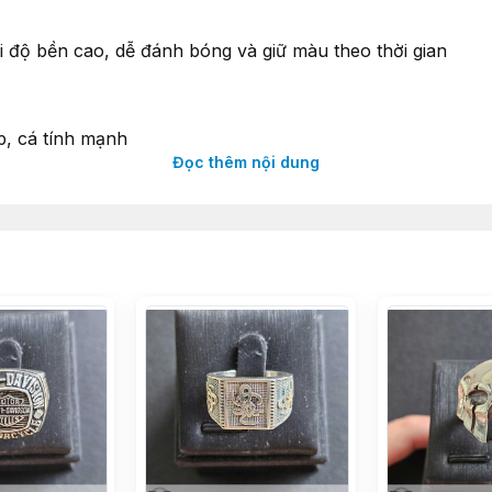
i độ bền cao, dễ đánh bóng và giữ màu theo thời gian
, cá tính mạnh
Đọc thêm nội dung
eo càng lên nước đẹp
ường nét tinh xảo. Phần thân nhẫn dày dặn, bản rộng vừa 
ing đặc thù của hãng. Tượng trưng cho sự vĩnh cửu trong 