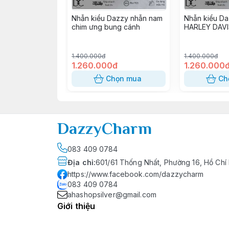
Nhẫn kiểu Dazzy nhẫn nam
Nhẫn kiểu D
chim ưng bung cánh
HARLEY DAVI
1.400.000đ
1.400.000đ
1.260.000đ
1.260.000
Chọn mua
Ch
DazzyCharm
083 409 0784
Địa chỉ
:
601/61 Thống Nhất, Phường 16, Hồ Ch
https://www.facebook.com/dazzycharm
083 409 0784
ahashopsilver@gmail.com
Giới thiệu