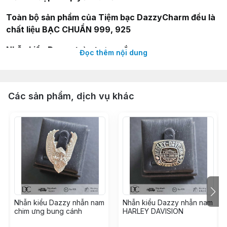
Toàn bộ sản phẩm của Tiệm bạc DazzyCharm đều là
chất liệu BẠC CHUẨN 999, 925
Nhẫn kiểu Dazzy tròn trơn xoắn
Đọc thêm nội dung
Thông tin sản phẩm:
--
Nhẫn kiểu Dazzy tròn trơn xoắn
Các sản phẩm, dịch vụ khác
-- Size nhẫn: 17mm
-- Chất liệu: Nhẫn được làm từ bạc nguyên chất, kết
hợp hội bạc cao cấp
-- Thiết kế: Tỉ mỉ, cá tính và thời trang, dễ dàng phối
đồ.
Nhẫn kiểu Dazzy nhẫn nam
Nhẫn kiểu Dazzy nhẫn nam
chim ưng bung cánh
HARLEY DAVISION
Hướng dẫn bảo quản: