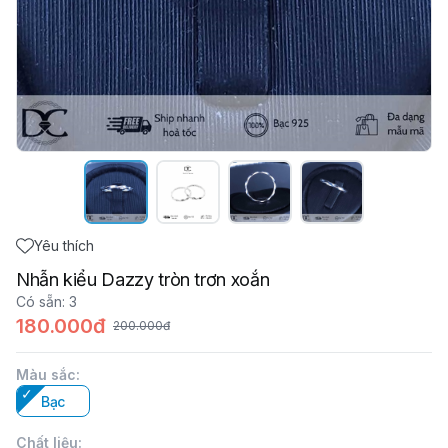
Yêu thích
Nhẫn kiểu Dazzy tròn trơn xoắn
Có sẵn
:
3
180.000đ
200.000đ
Màu sắc
:
Bạc
Chất liệu
: