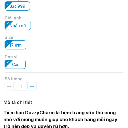
Bạc 999
Giới tính
:
Nhẫn nữ
Size
:
17 mm
Đơn vị
:
Cái
Số lượng
Mô tả chi tiết
Tiệm bạc DazzyCharm là tiệm trang sức thủ công
nhỏ với mong muốn giúp cho khách hàng mỗi ngày
trở nên đẹp và quyến rũ hơn.